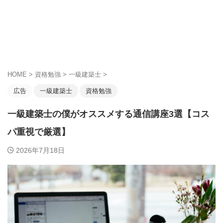
HOME
>
資格勉強
>
一級建築士
>
広告
一級建築士
資格勉強
一級建築士の僕がオススメする通信講座3選【コス
パ重視で厳選】
2026年7月18日